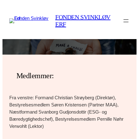
Skip
to
FONDEN SVINKLØV
content
ERF
Medlemmer:
Fra venstre: Formand Christian Strøyberg (Direktør),
Bestyrelsesmedlem Søren Kristensen (Partner MAA),
Næstformand Svanborg Gudjonsdottir (ESG- og
Bæredygtighedschef), Bestyrelsesmedlem Pernille Nøhr
Verwohlt (Lektor)